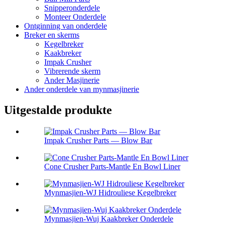
Snipperonderdele
Monteer Onderdele
Ontginning van onderdele
Breker en skerms
Kegelbreker
Kaakbreker
Impak Crusher
Vibrerende skerm
Ander Masjinerie
Ander onderdele van mynmasjinerie
Uitgestalde produkte
Impak Crusher Parts — Blow Bar
Cone Crusher Parts-Mantle En Bowl Liner
Mynmasjien-WJ Hidrouliese Kegelbreker
Mynmasjien-Wuj Kaakbreker Onderdele