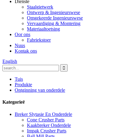
Dienste
Staalgietwerk
Ontwerp & Ingenieurswese
Omgekeerde Ingenieurswese
Vervaardiging & Montering
Materiaaltoetsing
Oor ons
Fabriekstoer
Nuus
Kontak ons
English
Tuis
Produkte
Ontginning van onderdele
Kategorieë
Breker Slytasie En Onderdele
Cone Crusher Parts
Kaakbreker Onderdele
Impak Crusher Parts
Ball Mill Parts