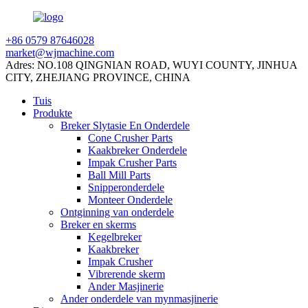
+86 0579 87646028
market@wjmachine.com
Adres: NO.108 QINGNIAN ROAD, WUYI COUNTY, JINHUA
CITY, ZHEJIANG PROVINCE, CHINA
Tuis
Produkte
Breker Slytasie En Onderdele
Cone Crusher Parts
Kaakbreker Onderdele
Impak Crusher Parts
Ball Mill Parts
Snipperonderdele
Monteer Onderdele
Ontginning van onderdele
Breker en skerms
Kegelbreker
Kaakbreker
Impak Crusher
Vibrerende skerm
Ander Masjinerie
Ander onderdele van mynmasjinerie