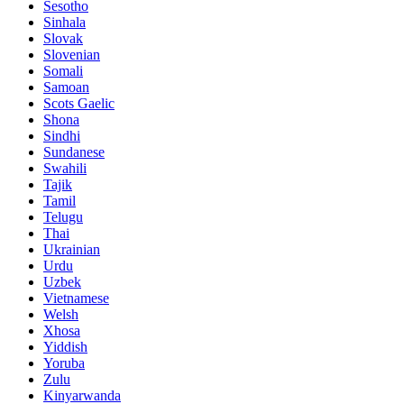
Sesotho
Sinhala
Slovak
Slovenian
Somali
Samoan
Scots Gaelic
Shona
Sindhi
Sundanese
Swahili
Tajik
Tamil
Telugu
Thai
Ukrainian
Urdu
Uzbek
Vietnamese
Welsh
Xhosa
Yiddish
Yoruba
Zulu
Kinyarwanda