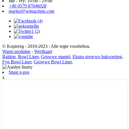
Ma - Vry: ​​10:00 - 19:00
+86 0579 87646028
market@wjmachine.com
© Kopiereg - 2010-2023 : Alle regte voorbehou.
Warm produkte
-
Werfkaart
Baldop
,
Bowl Liner
,
Growwe mantel
,
Ekstra growwe bakvoering
,
Fyn Bowl Liner
,
Growwe Bowl Liner
,
Stuur e-pos
x