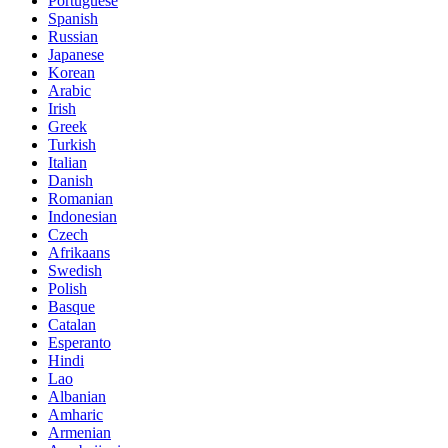
Portuguese
Spanish
Russian
Japanese
Korean
Arabic
Irish
Greek
Turkish
Italian
Danish
Romanian
Indonesian
Czech
Afrikaans
Swedish
Polish
Basque
Catalan
Esperanto
Hindi
Lao
Albanian
Amharic
Armenian