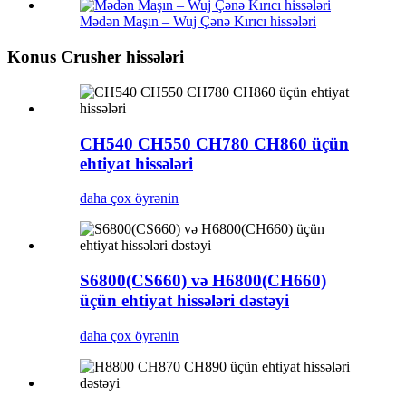
Mədən Maşın – Wuj Çənə Kırıcı hissələri
Konus Crusher hissələri
CH540 CH550 CH780 CH860 üçün
ehtiyat hissələri
daha çox öyrənin
S6800(CS660) və H6800(CH660)
üçün ehtiyat hissələri dəstəyi
daha çox öyrənin