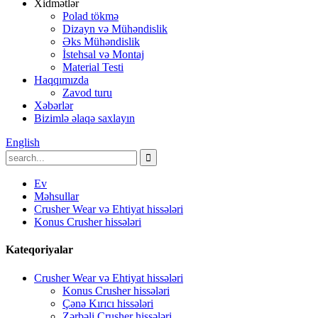
Xidmətlər
Polad tökmə
Dizayn və Mühəndislik
Əks Mühəndislik
İstehsal və Montaj
Material Testi
Haqqımızda
Zavod turu
Xəbərlər
Bizimlə əlaqə saxlayın
English
Ev
Məhsullar
Crusher Wear və Ehtiyat hissələri
Konus Crusher hissələri
Kateqoriyalar
Crusher Wear və Ehtiyat hissələri
Konus Crusher hissələri
Çənə Kırıcı hissələri
Zərbəli Crusher hissələri