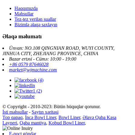
Haqqımızda
Məhsullar
Tez-tez verilən suallar
Bizimlə əlaqə saxlayın
Əlaqə məlumatı
Ünvan: NO.108 QINGNIAN ROAD, WUYI COUNTY,
JINHUA CITY, ZHEJIANG PROVINCE, CHINA
Bazar ertəsi - Cümə: 10:00 - 19:00
+86 0579 87646028
market@wjmachine.com
© Copyright - 2010-2023: Bütün hüquqlar qorunur.
İsti məhsullar
-
Saytın xəritəsi
Top qapaq
,
İncə Bowl Liner
,
Bowl Liner
,
Əlavə Qaba Kasa
Layneri
,
Qaba mantiya
,
Kobud Bowl Liner
,
E-poçt göndər