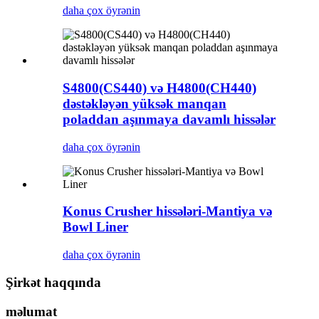
daha çox öyrənin
S4800(CS440) və H4800(CH440)
dəstəkləyən yüksək manqan
poladdan aşınmaya davamlı hissələr
daha çox öyrənin
Konus Crusher hissələri-Mantiya və
Bowl Liner
daha çox öyrənin
Şirkət haqqında
məlumat