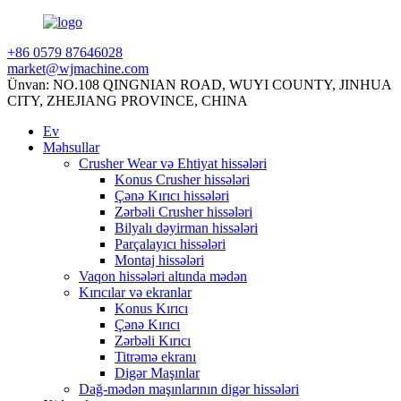
+86 0579 87646028
market@wjmachine.com
Ünvan: NO.108 QINGNIAN ROAD, WUYI COUNTY, JINHUA
CITY, ZHEJIANG PROVINCE, CHINA
Ev
Məhsullar
Crusher Wear və Ehtiyat hissələri
Konus Crusher hissələri
Çənə Kırıcı hissələri
Zərbəli Crusher hissələri
Bilyalı dəyirman hissələri
Parçalayıcı hissələri
Montaj hissələri
Vaqon hissələri altında mədən
Kırıcılar və ekranlar
Konus Kırıcı
Çənə Kırıcı
Zərbəli Kırıcı
Titrəmə ekranı
Digər Maşınlar
Dağ-mədən maşınlarının digər hissələri