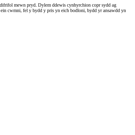
 ddifrifol mewn pryd. Dylem ddewis cynhyrchion copr sydd ag
ein cwmni, fel y bydd y pris yn eich bodloni, bydd yr ansawdd yn