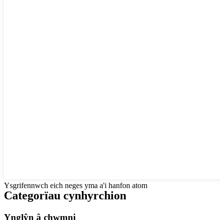
Ysgrifennwch eich neges yma a'i hanfon atom
Categorïau cynhyrchion
Ynglŷn â chwmni