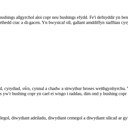
shings allgyrchol aloi copr neu bushings efydd. Fe'i defnyddir yn b
wrthedd crac a di-gacen. Yn bwysicaf oll, gallant amddiffyn siafftiau cysy
iad, cyrydiad, sŵn, cynnal a chadw a strwythur broses weithgynhyrchu. 
Os yw'r bushing copr yn cael ei wisgo i raddau, dim ond y bushing copr s
ol, diwydiant adeiladu, diwydiant cemegol a diwydiant silicad ar gy