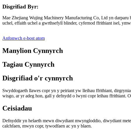
Disgrifiad Byr:
Mae Zhejiang Wujing Machinery Manufacturing Co, Ltd yn darparu bu
uchel, effaith uchel a gwrthsefyll blinder, cyfernod ffrithiant isel, ym
Anfonwch e-bost atom
Manylion Cynnyrch
Tagiau Cynnyrch
Disgrifiad o'r cynnyrch
Swyddogaeth llawes copr yn y peiriant yw lleihau ffrithiant, dirgryn
wisgo, ar yr adeg hon, gall y defnydd o lwyni copr leihau ffrithiant. 
Ceisiadau
Defnyddir yn helaeth mewn diwydiant mwyngloddio, diwydiant meteleg
calchfaen, mwyn copr, tywodfaen ac yn y blaen.