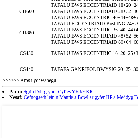
TAFALU BWS ECCENTRIAID 18+20+24
CH660
TAFALU BWS ECCENTRIAID 28+32+36
TAFALU BWS ECCENTRIC 40+44+48+5
TAFALU ECCENTRIAID BushING 24+2
TAFALU BWS ECCENTRIC 36+40+44+4
CH880
TAFALU BWS ECCENTRIAID 48+52+56
TAFALU BWS ECCENTRIAID 60+64+68
CS430
TAFALU BWS ECCENTRIC 16+20+25+3
CS440
TAFAFA GANRIFOL BWYSIG 20+25+30
>>>>>> Aros i ychwanegu
Pâr o:
Sgrin Ddirgrynol Cyfres YKJ/YKR
Nesaf:
Cefnogaeth leinin Mantle a Bowl ar gyfer HP a Meddyg T