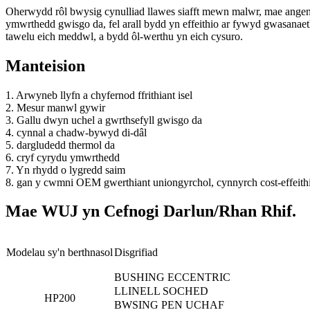
Oherwydd rôl bwysig cynulliad llawes siafft mewn malwr, mae angen 
ymwrthedd gwisgo da, fel arall bydd yn effeithio ar fywyd gwasanae
tawelu eich meddwl, a bydd ôl-werthu yn eich cysuro.
Manteision
1. Arwyneb llyfn a chyfernod ffrithiant isel
2. Mesur manwl gywir
3. Gallu dwyn uchel a gwrthsefyll gwisgo da
4. cynnal a chadw-bywyd di-dâl
5. dargludedd thermol da
6. cryf cyrydu ymwrthedd
7. Yn rhydd o lygredd saim
8. gan y cwmni OEM gwerthiant uniongyrchol, cynnyrch cost-effeith
Mae WUJ yn Cefnogi Darlun/Rhan Rhif.
Modelau sy'n berthnasol
Disgrifiad
BUSHING ECCENTRIC
LLINELL SOCHED
HP200
BWSING PEN UCHAF