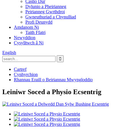
Castio Dur
Dylunio a Pheirianneg
Peirianneg Gwrthdroi
Gwneuthuriad a Chynulliad
Profi Deunydd
Amdanom Ni
Taith Ffatri
Newyddion
Cysylltwch â Ni
English
Cartref
Cynhyrchion
Rhannau Eraill o Beiriannau Mwyngloddio
Leiniwr Soced a Physio Ecsentrig