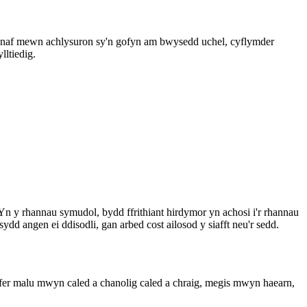
ennaf mewn achlysuron sy'n gofyn am bwysedd uchel, cyflymder
lltiedig.
Yn y rhannau symudol, bydd ffrithiant hirdymor yn achosi i'r rhannau
ydd angen ei ddisodli, gan arbed cost ailosod y siafft neu'r sedd.
fer malu mwyn caled a chanolig caled a chraig, megis mwyn haearn,