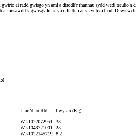
gwirio ei radd gwisgo yn aml a disodli'r rhannau sydd wedi treulio'n
th ac ansawdd y gwasgydd ac yn effeithio ar y cynhyrchiad. Dewiswch 
iol
Llun/rhan Rhif.
Pwysau (Kg)
WJ-1022072951
38
WJ-1048721001
28
WJ-1022145719
8.2