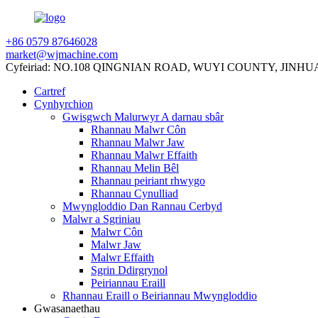
+86 0579 87646028
market@wjmachine.com
Cyfeiriad: NO.108 QINGNIAN ROAD, WUYI COUNTY, JINH
Cartref
Cynhyrchion
Gwisgwch Malurwyr A darnau sbâr
Rhannau Malwr Côn
Rhannau Malwr Jaw
Rhannau Malwr Effaith
Rhannau Melin Bêl
Rhannau peiriant rhwygo
Rhannau Cynulliad
Mwyngloddio Dan Rannau Cerbyd
Malwr a Sgriniau
Malwr Côn
Malwr Jaw
Malwr Effaith
Sgrin Ddirgrynol
Peiriannau Eraill
Rhannau Eraill o Beiriannau Mwyngloddio
Gwasanaethau