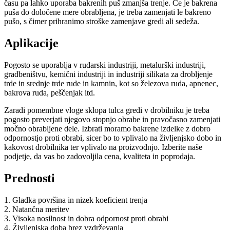
času pa lahko uporaba bakrenih puš zmanjša trenje. Če je bakrena
puša do določene mere obrabljena, je treba zamenjati le bakreno
pušo, s čimer prihranimo stroške zamenjave gredi ali sedeža.
Aplikacije
Pogosto se uporablja v rudarski industriji, metalurški industriji,
gradbeništvu, kemični industriji in industriji silikata za drobljenje
trde in srednje trde rude in kamnin, kot so železova ruda, apnenec,
bakrova ruda, peščenjak itd.
Zaradi pomembne vloge sklopa tulca gredi v drobilniku je treba
pogosto preverjati njegovo stopnjo obrabe in pravočasno zamenjati
močno obrabljene dele. Izbrati moramo bakrene izdelke z dobro
odpornostjo proti obrabi, sicer bo to vplivalo na življenjsko dobo in
kakovost drobilnika ter vplivalo na proizvodnjo. Izberite naše
podjetje, da vas bo zadovoljila cena, kvaliteta in poprodaja.
Prednosti
1. Gladka površina in nizek koeficient trenja
2. Natančna meritev
3. Visoka nosilnost in dobra odpornost proti obrabi
4. Življenjska doba brez vzdrževanja