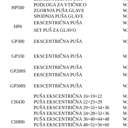
PODLOGA ZA VTIČNICO
WJ
HP500
ZGORNJA PUŠA GLAVE
WJ
SPODNJA PUŠA GLAVE
WJ
EKSCENTRIČNA PUŠA
WJ
HP6
SET PUŠ ZA GLAVO
WJ
GP300
EKSCENTRIČNA PUŠA
W
GP330
EKSCENTRIČNA PUŠA
W
EKSCENTRIČNA PUŠA
WJ
GP200S
EKSCENTRIČNA PUŠA
WJ
GP500S
EKSCENTRIČNA PUŠA
WJ
PUŠA EKSCENTRIČNA 16+19+22
WJ
CH430
PUŠA EKSCENTRIČNA 22+25+29
WJ
PUŠA EKSCENTRIČNA 29+32+34+36
WJ
PUŠA EKSCENTRIČNA 24+28+32+36
WJ
PUŠA EKSCENTRIČNA 36+40+44+48
WJ
CH890
PUŠA EKSCENTRIČNA 48+52+56+60
WJ