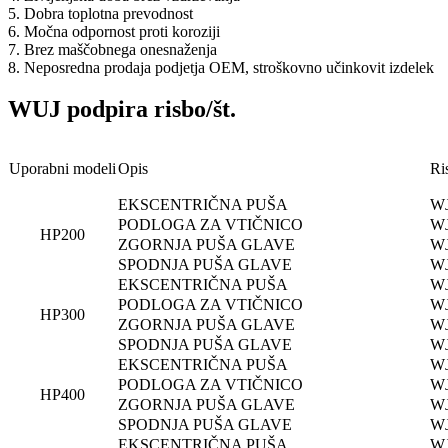
5. Dobra toplotna prevodnost
6. Močna odpornost proti koroziji
7. Brez maščobnega onesnaženja
8. Neposredna prodaja podjetja OEM, stroškovno učinkovit izdelek
WUJ podpira risbo/št.
Uporabni modeli
Opis
Ris
EKSCENTRIČNA PUŠA
WJ
PODLOGA ZA VTIČNICO
WJ
HP200
ZGORNJA PUŠA GLAVE
WJ
SPODNJA PUŠA GLAVE
WJ
EKSCENTRIČNA PUŠA
WJ
PODLOGA ZA VTIČNICO
WJ
HP300
ZGORNJA PUŠA GLAVE
WJ
SPODNJA PUŠA GLAVE
WJ
EKSCENTRIČNA PUŠA
WJ
PODLOGA ZA VTIČNICO
WJ
HP400
ZGORNJA PUŠA GLAVE
WJ
SPODNJA PUŠA GLAVE
WJ
EKSCENTRIČNA PUŠA
WJ