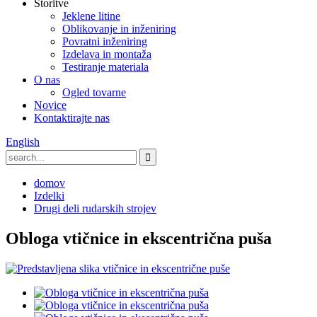
Storitve
Jeklene litine
Oblikovanje in inženiring
Povratni inženiring
Izdelava in montaža
Testiranje materiala
O nas
Ogled tovarne
Novice
Kontaktirajte nas
English
domov
Izdelki
Drugi deli rudarskih strojev
Obloga vtičnice in ekscentrična puša