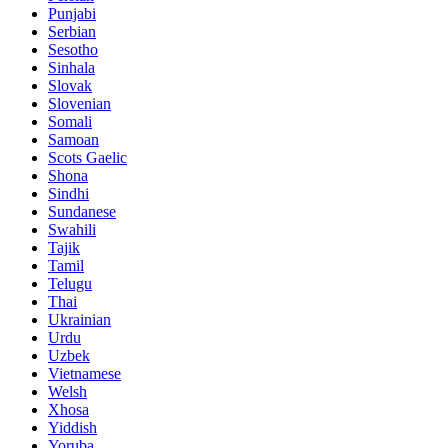
Punjabi
Serbian
Sesotho
Sinhala
Slovak
Slovenian
Somali
Samoan
Scots Gaelic
Shona
Sindhi
Sundanese
Swahili
Tajik
Tamil
Telugu
Thai
Ukrainian
Urdu
Uzbek
Vietnamese
Welsh
Xhosa
Yiddish
Yoruba