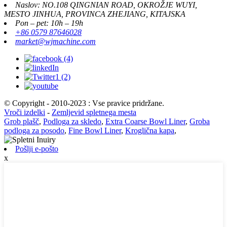
Naslov: NO.108 QINGNIAN ROAD, OKROŽJE WUYI,
MESTO JINHUA, PROVINCA ZHEJIANG, KITAJSKA
Pon – pet: 10h – 19h
+86 0579 87646028
market@wjmachine.com
© Copyright - 2010-2023 : Vse pravice pridržane.
Vroči izdelki
-
Zemljevid spletnega mesta
Grob plašč
,
Podloga za skledo
,
Extra Coarse Bowl Liner
,
Groba
podloga za posodo
,
Fine Bowl Liner
,
Kroglična kapa
,
Pošlji e-pošto
x