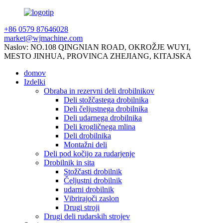
+86 0579 87646028
market@wjmachine.com
Naslov: NO.108 QINGNIAN ROAD, OKROŽJE WUYI,
MESTO JINHUA, PROVINCA ZHEJIANG, KITAJSKA
domov
Izdelki
Obraba in rezervni deli drobilnikov
Deli stožčastega drobilnika
Deli čeljustnega drobilnika
Deli udarnega drobilnika
Deli krogličnega mlina
Deli drobilnika
Montažni deli
Deli pod kočijo za rudarjenje
Drobilnik in sita
Stožčasti drobilnik
Čeljustni drobilnik
udarni drobilnik
Vibrirajoči zaslon
Drugi stroji
Drugi deli rudarskih strojev