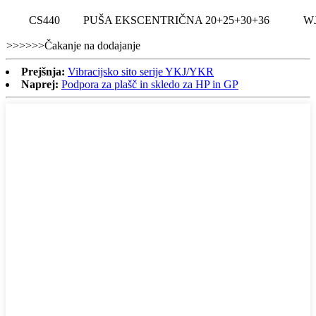
CS440
PUŠA EKSCENTRIČNA 20+25+30+36
WJ
>>>>>>Čakanje na dodajanje
Prejšnja:
Vibracijsko sito serije YKJ/YKR
Naprej:
Podpora za plašč in skledo za HP in GP