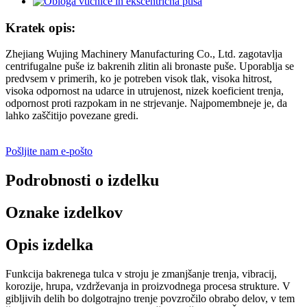
Kratek opis:
Zhejiang Wujing Machinery Manufacturing Co., Ltd. zagotavlja
centrifugalne puše iz bakrenih zlitin ali bronaste puše. Uporablja se
predvsem v primerih, ko je potreben visok tlak, visoka hitrost,
visoka odpornost na udarce in utrujenost, nizek koeficient trenja,
odpornost proti razpokam in ne strjevanje. Najpomembneje je, da
lahko zaščitijo povezane gredi.
Pošljite nam e-pošto
Podrobnosti o izdelku
Oznake izdelkov
Opis izdelka
Funkcija bakrenega tulca v stroju je zmanjšanje trenja, vibracij,
korozije, hrupa, vzdrževanja in proizvodnega procesa strukture. V
gibljivih delih bo dolgotrajno trenje povzročilo obrabo delov, v tem