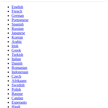
English
French
German
Portuguese
Spanish
Russian
Japanese
Korean
Arabic
Irish
Greek
Turkish
Italian
Danish
Romanian
Indonesian
Czech
Afrikaans
Swedish
Polish
Basque
Catalan
Esperanto
Hindi