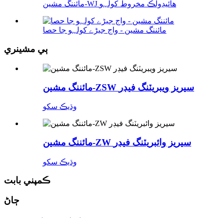
مائننگ مشين-WJ هائيڊولڪ مخروط کولہو
مائننگ مشين - واج جبڑے کولہو جا حصا
ٻي مشينري
مائننگ مشين-ZSW سيريز ويبريٽنگ فيڊر
وڌيڪ سکو
مائننگ مشين-ZW سيريز وائبريٽنگ فيڊر
وڌيڪ سکو
ڪمپني بابت
ڄاڻ