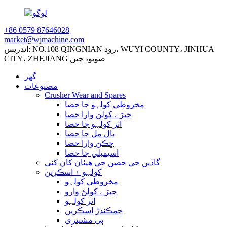
+86 0579 87646028
market@wjmachine.com
ائڊريس: NO.108 QINGNIAN روڊ، WUYI COUNTY، JINHUA
CITY، ZHEJIANG صوبو، چين
گهر
مصنوعات
Crusher Wear and Spares
مخروطي کولہو جا حصا
جبڑے کولڻ وارا حصا
اثر کولہو جا حصا
بال مل جا حصا
ڇڪڻ وارا حصا
اسيمبلي جا حصا
گاڏين جي حصن جي هيٺان کان کني
کولہو ۽ اسڪرين
مخروطي کولہو
جبڑے کولڻ وارو
اثر کولہو
چمڪندڙ اسڪرين
ٻي مشينري