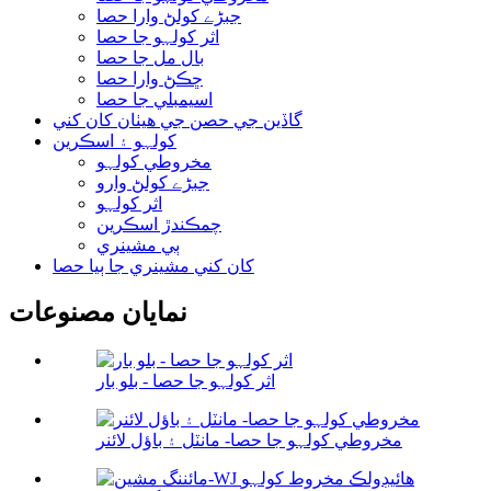
جبڑے کولڻ وارا حصا
اثر کولہو جا حصا
بال مل جا حصا
ڇڪڻ وارا حصا
اسيمبلي جا حصا
گاڏين جي حصن جي هيٺان کان کني
کولہو ۽ اسڪرين
مخروطي کولہو
جبڑے کولڻ وارو
اثر کولہو
چمڪندڙ اسڪرين
ٻي مشينري
کان کني مشينري جا ٻيا حصا
نمايان مصنوعات
اثر کولہو جا حصا - بلو بار
مخروطي کولہو جا حصا- مانٽل ۽ باؤل لائنر