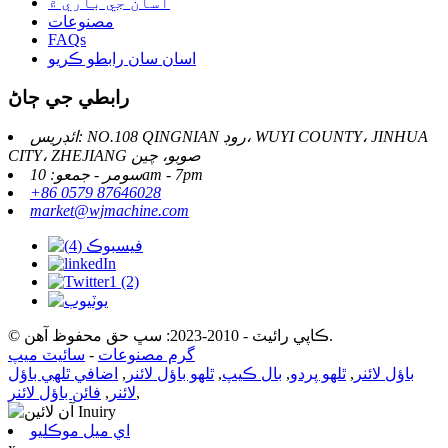
اسان جي باري ۾
مصنوعات
FAQs
اسان سان رابطو ڪريو
رابطي جي ڄاڻ
ائڊريس: NO.108 QINGNIAN روڊ، WUYI COUNTY، JINHUA
CITY، ZHEJIANG صوبو، چين
سومر - جمعو: 10am - 7pm
+86 0579 87646028
market@wjmachine.com
© ڪاپي رائيٽ - 2010-2023: سڀ حق محفوظ آهن.
گرم مصنوعات
-
سائيٽ ميپ
باؤل لائنر
,
ٿلهو پردو
,
بال ڪيپ
,
ٿلهو باؤل لائنر
,
اضافي ٿلهي باؤل
,
لائنر
,
فائن باؤل لائنر
اي ميل موڪليو