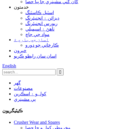
کان کني مشينري جا ٻيا حصا
خدمتون
اسٽيل ڪاسٽنگ
ڊيزائن ۽ انجنيئرنگ
ريورس انجنيئرنگ
ٺاھڻ ۽ اسيمبلي
مواد جي جاچ
اسان جي باري ۾
ڪارخاني جو دورو
خبرون
اسان سان رابطو ڪريو
English
گهر
مصنوعات
کولہو ۽ اسڪرين
ٻي مشينري
ڪيٽيگريون
Crusher Wear and Spares
مخروطي کولہو جا حصا