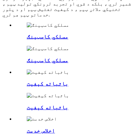
شمیر لري ، بلکه د قوي او تجربه لرونکي تولید ټیم ،
تخنیکي ملاتړ ټیم ، د کیفیت تفتیش ټیم او د پلور
خدماتو ټیم هم لري.
مسلکي کاسټینګ
مسلکي کاسټینګ
باثباته کیفیت
باثباته کیفیت
اخلاص خدمت