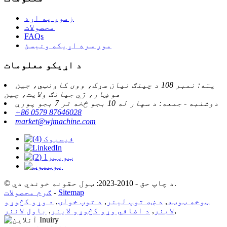
زموږ په اړه
محصولات
FAQs
موږ سره اړیکه ونیسئ
د اړیکو معلومات
پته: نمبر 108 د چينګ نيان سړک، ووی کاونټي، جين
هو ښار، ژي جيانګ ولايت، چين
دوشنبه - جمعه: د سهار له 10 بجو څخه تر 7 بجو پورې
+86 0579 87646028
market@wjmachine.com
© د چاپ حق - 2010-2023: ټول حقونه خوندي دي.
Sitemap
-
ګرم محصولات
ټوخه ټوټه
,
د ښه توپ لینر
,
د توپ خولۍ
,
د وړو کڅوړو
,
لاینر
,
د اضافي وړو کڅوړو لاینر
,
باول لائنر