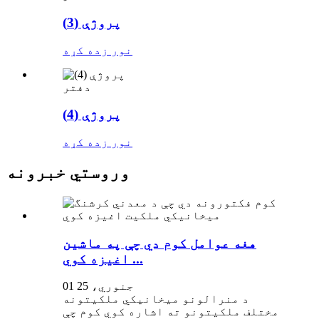
پروژې (3)
نور زده کړه
دفتر
پروژې (4)
نور زده کړه
وروستي خبرونه
هغه عوامل کوم دي چې په ماشین
اغیزه کوي ...
01 جنوري، 25
د منرالونو میخانیکي ملکیتونه
مختلف ملکیتونو ته اشاره کوي کوم چې