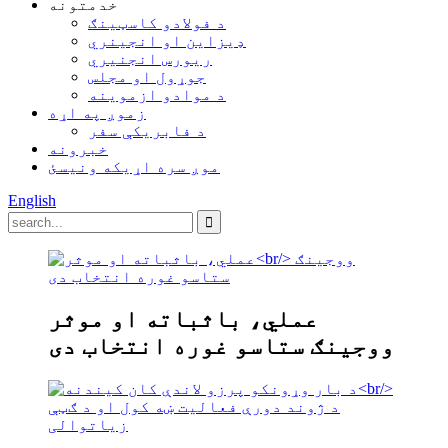
خدمتونه
د فولادو کاسټینګ
ډیزاین او انجینري
ریورس انجنیري
جوړول او مجلس
د موادو ازموینه
زموږ په اړه
د فابریکې سفر
خبرونه
موږ سره اړیکه ونیسئ
English
عملي، باثباته او موثر
ووجینګ ستاسو غوره انتخاب دی