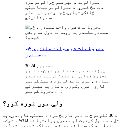
منرالونه د بهرنیو ځواکونو سره
مخامخ کیږي. د منرالونو میخانیکي
ځانګړتیاوې څو اړخیز دي، مګر
میخانیکي ...
مخروط مات شوی واحد سلنډر، څو
سلنډر ...
30 دسمبر، 24
پیژندنه د واحد سلنډر او څو سلنډر
مخروط کولہو تر مینځ توپیر پوهیدو
لپاره ، موږ باید لومړی د شنک کولہو
کاري اصول وګورو. د کار په بهیر کې
مخروط کولہو، ...
ولې موږ غوره کوو؟
د 30 کلونو څخه ډیر تاریخ سره د مسلکي فاونډري په
توګه ، WUJ تل د محصول کیفیت او محصول پراختیا ته
پاملرنه کړې. دا نه یوازې د مسلکي تجهیزاتو لوی