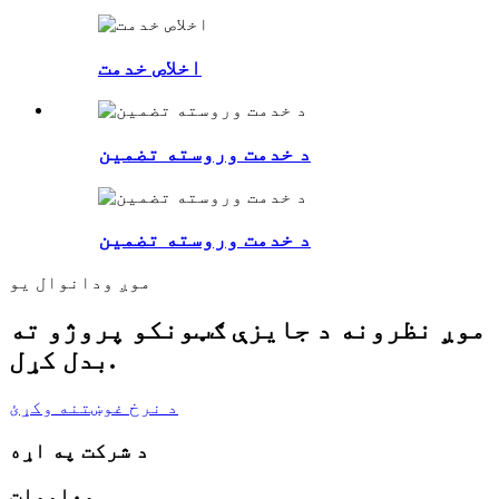
اخلاص خدمت
د خدمت وروسته تضمین
د خدمت وروسته تضمین
موږ ودانوال یو
موږ نظرونه د جایزې ګټونکو پروژو ته
بدل کړل.
د نرخ غوښتنه وکړئ
د شرکت په اړه
معلومات