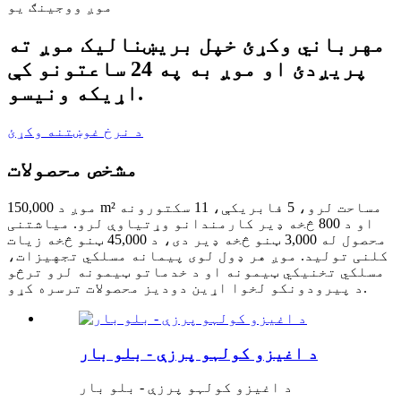
موږ ووجینګ یو
مهرباني وکړئ خپل بریښنالیک موږ ته
پریږدئ او موږ به په 24 ساعتونو کې
اړیکه ونیسو.
د نرخ غوښتنه وکړئ
مشخص محصولات
موږ د 150,000 m² مساحت لرو، 5 فابریکې، 11 سکتورونه
او د 800 څخه ډیر کارمندانو وړتیاوې لرو. میاشتنی
محصول له 3,000 ټنو څخه ډیر دی، د 45,000 ټنو څخه زیات
کلنی تولید. موږ هر ډول لوی پیمانه مسلکي تجهیزات،
مسلکي تخنیکي ټیمونه او د خدماتو ټیمونه لرو ترڅو
د پیرودونکو لخوا اړین دودیز محصولات ترسره کړو.
د اغیزو کولہو پرزې - بلو بار
د اغیزو کولہو پرزې - بلو بار