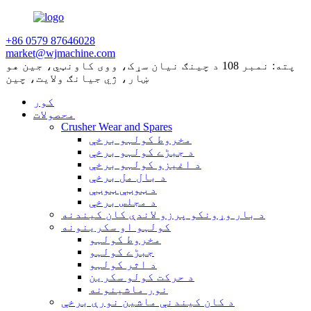
+86 0579 87646028
market@wjmachine.com
پته: نمبر 108 د چينګ نيان سړک، ووی کاونټي، جين هو
ښار، ژي جيانګ ولايت، چين
کور
محصولات
Crusher Wear and Spares
مخروط کولہو برخې
د جبڑے کولہو برخې
د اغیزو کولہو برخې
د بال مل برخې
د ټوټې ټوټې
د مجلس برخې
د بار وړونکو پرزو لاندې کان کیندنه
کولہو او سکرینونه
مخروط کولہو
جبڑے کولہو
د اثر کولہو
د حرکت کولو سکرین
نور ماشینونه
د کان کیندنې ماشین نورې برخې