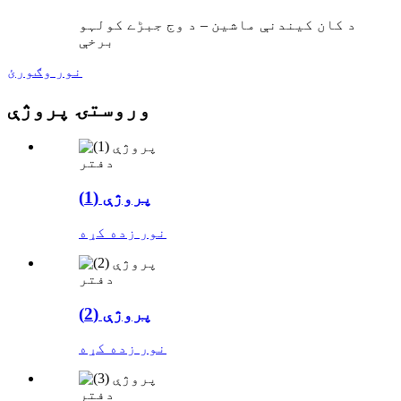
د کان کیندنې ماشین – د وج جبڑے کولہو
برخې
نور وګورئ
وروستۍ پروژې
دفتر
پروژې (1)
نور زده کړه
دفتر
پروژې (2)
نور زده کړه
دفتر